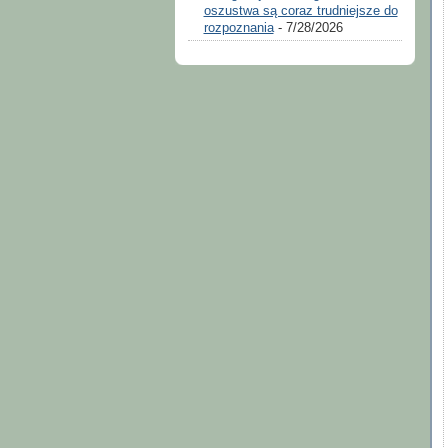
oszustwa są coraz trudniejsze do
rozpoznania
- 7/28/2026