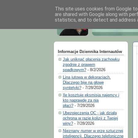
This site uses cookies from Google to 
are shared with Google along with per
statistics, and to detect and address 
Informacje Dziennika Internautów
Jak uniknąć płacenia zachowku
zgodnie z prawem
spadkowym?
- 8/2/2026
Lina jutowa w dekoracjach.
Dlaczego bije na głowę
syntetyki?
- 7/28/2026
Ile kosztuje eksmisja najemcy i
kto naprawdę za nią
płaci?
- 7/28/2026
Ubezpieczenia OC - jak działa
ochrona w razie kolizji z Twojej
winy?
- 7/28/2026
Nieznany numer w erze sztucznej
inteligencji. Dlaczego telefoniczne