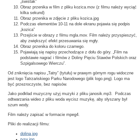
„świstak”
Obraz przenika w film z pliku kozica.mov (z filmu należy wyciąć
kilka sekund)
Obraz przenika w zdjęcie z pliku kozica.jpg
Podczas elementów 10-11 na dole ekranu pojawia się podpis
„kozica”
Przejście w obrazy z filmu mgla.mov. Film należy przyspieszyć,
aby zwiększyć efekt przesuwania się mgły.
Obraz przenika do koloru czarnego.
Pojawiają się napisy przechodzące z dołu do góry. „Film na
podstawie nagrać i filmów z Doliny Pięciu Stawów Polskich oraz
Szpigalsowego Wierczu”.
Od zniknięcia napisu „Tatry” (tytułu) w prawym górnym rogu widoczne
jest logo Tatrzańskiego Parku Narodowego (plik logo.png). Logo ma
być przezroczyste, bez napisów.
Jako podkład muzyczny użyj muzyki z pliku janosik.mp3. Podczas
odtwarzania wideo z pliku woda wycisz muzykę, aby słyszany był
szum wody.
Film należy zapisać w formacie mpeg4.
Pliki do realizacji filmu:
dolina.jpg
rysy.jpg