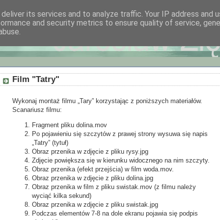
deliver its services and to analyze traffic. Your IP address and 
formance and security metrics to ensure quality of service, gen
abuse.
Film "Tatry"
Wykonaj montaż filmu „Tary” korzystając z poniższych materiałów.
Scanariusz filmu:
Fragment pliku dolina.mov
Po pojawieniu się szczytów z prawej strony wysuwa się napis
„Tatry” (tytuł)
Obraz przenika w zdjęcie z pliku rysy.jpg
Zdjęcie powiększa się w kierunku widocznego na nim szczyty.
Obraz przenika (efekt przejścia) w film woda.mov.
Obraz przenika w zdjęcie z pliku dolina.jpg
Obraz przenika w film z pliku swistak.mov (z filmu należy
wyciąć kilka sekund)
Obraz przenika w zdjęcie z pliku swistak.jpg
Podczas elementów 7-8 na dole ekranu pojawia się podpis