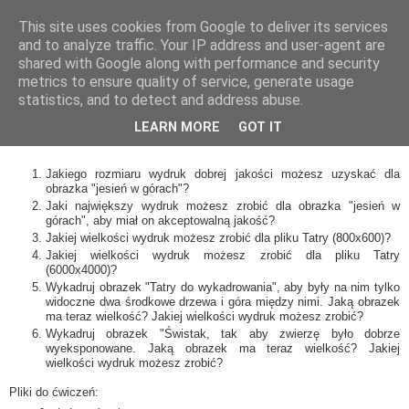
This site uses cookies from Google to deliver its services
and to analyze traffic. Your IP address and user-agent are
shared with Google along with performance and security
metrics to ensure quality of service, generate usage
Rozdzielczość obrazka
statistics, and to detect and address abuse.
LEARN MORE
GOT IT
Jakiego rozmiaru wydruk dobrej jakości możesz uzyskać dla
obrazka "jesień w górach"?
Jaki największy wydruk możesz zrobić dla obrazka "jesień w
górach", aby miał on akceptowalną jakość?
Jakiej wielkości wydruk możesz zrobić dla pliku Tatry (800x600)?
Jakiej wielkości wydruk możesz zrobić dla pliku Tatry
(6000x4000)?
Wykadruj obrazek "Tatry do wykadrowania", aby były na nim tylko
widoczne dwa środkowe drzewa i góra między nimi. Jaką obrazek
ma teraz wielkość? Jakiej wielkości wydruk możesz zrobić?
Wykadruj obrazek "Świstak, tak aby zwierzę było dobrze
wyeksponowane. Jaką obrazek ma teraz wielkość? Jakiej
wielkości wydruk możesz zrobić?
Pliki do ćwiczeń: