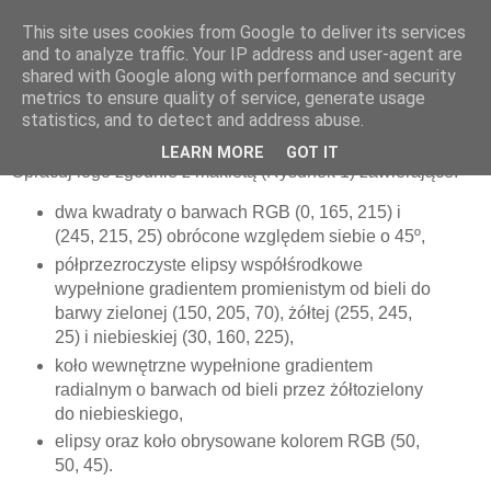
This site uses cookies from Google to deliver its services
and to analyze traffic. Your IP address and user-agent are
shared with Google along with performance and security
metrics to ensure quality of service, generate usage
Zadanie "Logo"
statistics, and to detect and address abuse.
LEARN MORE
GOT IT
Opracuj logo zgodnie z makietą (Rysunek 1) zawierające:
dwa kwadraty o barwach RGB (0, 165, 215) i
(245, 215, 25) obrócone względem siebie o 45º,
półprzezroczyste elipsy współśrodkowe
wypełnione gradientem promienistym od bieli do
barwy zielonej (150, 205, 70), żółtej (255, 245,
25) i niebieskiej (30, 160, 225),
koło wewnętrzne wypełnione gradientem
radialnym o barwach od bieli przez żółtozielony
do niebieskiego,
elipsy oraz koło obrysowane kolorem RGB (50,
50, 45).